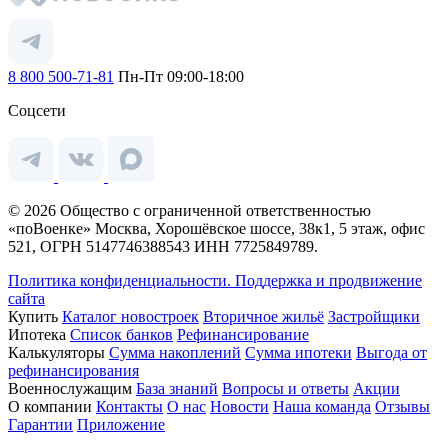
8 800 500-71-81
Пн-Пт 09:00-18:00
Соцсети
© 2026 Общество с ограниченной ответственностью
«поВоенке» Москва, Хорошёвское шоссе, 38к1, 5 этаж, офис
521, ОГРН 5147746388543 ИНН 7725849789.
Политика конфиденциальности.
Поддержка и продвижение
сайта
Купить
Каталог новостроек
Вторичное жильё
Застройщики
Ипотека
Список банков
Рефинансирование
Калькуляторы
Сумма накоплений
Сумма ипотеки
Выгода от
рефинансирования
Военнослужащим
База знаний
Вопросы и ответы
Акции
О компании
Контакты
О нас
Новости
Наша команда
Отзывы
Гарантии
Приложение