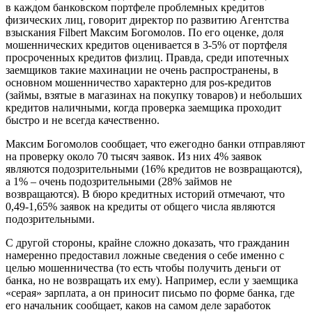
в каждом банковском портфеле проблемных кредитов
физических лиц, говорит директор по развитию Агентства
взыскания Filbert Максим Богомолов. По его оценке, доля
мошеннических кредитов оценивается в 3-5% от портфеля
просроченных кредитов физлиц. Правда, среди ипотечных
заемщиков такие махинации не очень распространены, в
основном мошенничество характерно для pos-кредитов
(займы, взятые в магазинах на покупку товаров) и небольших
кредитов наличными, когда проверка заемщика проходит
быстро и не всегда качественно.
Максим Богомолов сообщает, что ежегодно банки отправляют
на проверку около 70 тысяч заявок. Из них 4% заявок
являются подозрительными (16% кредитов не возвращаются),
а 1% – очень подозрительными (28% займов не
возвращаются). В бюро кредитных историй отмечают, что
0,49-1,65% заявок на кредиты от общего числа являются
подозрительными.
С другой стороны, крайне сложно доказать, что гражданин
намеренно предоставил ложные сведения о себе именно с
целью мошенничества (то есть чтобы получить деньги от
банка, но не возвращать их ему). Например, если у заемщика
«серая» зарплата, а он приносит письмо по форме банка, где
его начальник сообщает, каков на самом деле заработок