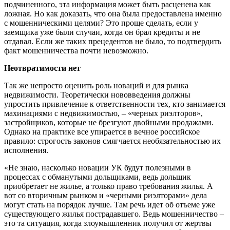
подчиненного, эта информация может быть расценена как
ложная. Но как доказать, что она была предоставлена именно
с мошенническими целями? Это проще сделать, если у
заемщика уже были случаи, когда он брал кредиты и не
отдавал. Если же таких прецедентов не было, то подтвердить
факт мошенничества почти невозможно.
Неотвратимости нет
Так же непросто оценить роль новаций и для рынка
недвижимости. Теоретически нововведения должны
упростить привлечение к ответственности тех, кто занимается
махинациями с недвижимостью, – «черных риэлторов»,
застройщиков, которые не брезгуют двойными продажами.
Однако на практике все упирается в вечное российское
правило: строгость законов смягчается необязательностью их
исполнения.
«Не знаю, насколько новации УК будут полезными в
процессах с обманутыми дольщиками, ведь дольщик
приобретает не жилье, а только право требования жилья. А
вот со вторичным рынком и «черными риэлторами» дела
могут стать на порядок лучше. Там речь идет об отъеме уже
существующего жилья пострадавшего. Ведь мошенничество –
это та ситуация, когда злоумышленник получил от жертвы