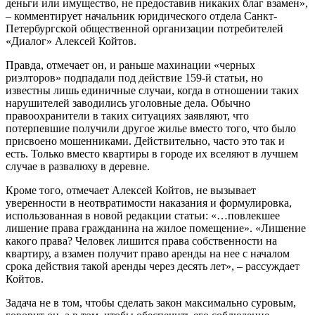
деньги или имущество, не предоставив никаких благ взамен»,
– комментирует начальник юридического отдела Санкт-
Петербургской общественной организации потребителей
«Диалог» Алексей Койтов.
Правда, отмечает он, и раньше махинации «черных
риэлторов» подпадали под действие 159-й статьи, но
известны лишь единичные случаи, когда в отношении таких
нарушителей заводились уголовные дела. Обычно
правоохранители в таких ситуациях заявляют, что
потерпевшие получили другое жилье вместо того, что было
присвоено мошенниками. Действительно, часто это так и
есть. Только вместо квартиры в городе их вселяют в лучшем
случае в развалюху в деревне.
Кроме того, отмечает Алексей Койтов, не вызывает
уверенности в неотвратимости наказания и формулировка,
использованная в новой редакции статьи: «…повлекшее
лишение права гражданина на жилое помещение». «Лишение
какого права? Человек лишится права собственности на
квартиру, а взамен получит право аренды на нее с началом
срока действия такой аренды через десять лет», – рассуждает
Койтов.
Задача не в том, чтобы сделать закон максимально суровым,