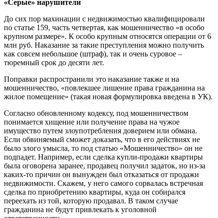
«Серые» нарушители
До сих пор махинации с недвижимостью квалифицировали
по статье 159, часть четвертая, как мошенничество «в особо
крупном размере». К особо крупным относятся операции от 6
млн руб. Наказание за такие преступления можно получить
как совсем небольшое (штраф), так и очень суровое –
тюремный срок до десяти лет.
Поправки распространили это наказание также и на
мошенничество, «повлекшее лишение права гражданина на
жилое помещение» (такая новая формулировка введена в УК).
Согласно обновленному кодексу, под мошенничеством
понимается хищение или получение права на чужое
имущество путем злоупотребления доверием или обмана.
Если обвиняемый сможет доказать, что в его действиях не
было злого умысла, то под статью «Мошенничество» он не
подпадет. Например, если сделка купли-продажи квартиры
была оговорена заранее, продавец получил задаток, но из-за
каких-то причин он вынужден был отказаться от продажи
недвижимости. Скажем, у него самого сорвалась встречная
сделка по приобретению квартиры, куда он собирался
переехать из той, которую продавал. В таком случае
гражданина не будут привлекать к уголовной