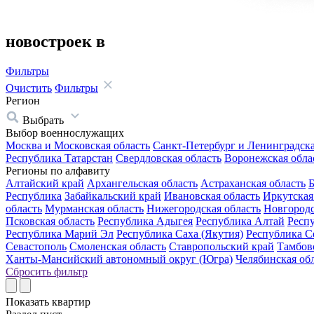
новостроек в
Фильтры
Очистить
Фильтры
Регион
Выбрать
Выбор военнослужащих
Москва и Московская область
Санкт-Петербург и Ленинградска
Республика Татарстан
Свердловская область
Воронежская обла
Регионы по алфавиту
Алтайский край
Архангельская область
Астраханская область
Б
Республика
Забайкальский край
Ивановская область
Иркутская
область
Мурманская область
Нижегородская область
Новгородс
Псковская область
Республика Адыгея
Республика Алтай
Респ
Республика Марий Эл
Республика Саха (Якутия)
Республика С
Севастополь
Смоленская область
Ставропольский край
Тамбовс
Ханты-Мансийский автономный округ (Югра)
Челябинская об
Сбросить фильтр
Показать
квартир