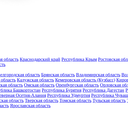
я область
Краснодарский край
Республика Крым
Ростовская обл
сть
елгородская область
Брянская область
Владимирская область
Вол
 область
Калужская область
Кемеровская область (Кузбасс)
Киров
кая область
Омская область
Оренбургская область
Орловская об
ублика Башкортостан
Республика Бурятия
Республика Дагестан
Р
еверная Осетия-Алания
Республика Удмуртия
Республика Чуваш
кая область
Тверская область
Томская область
Тульская область
ласть
Ярославская область