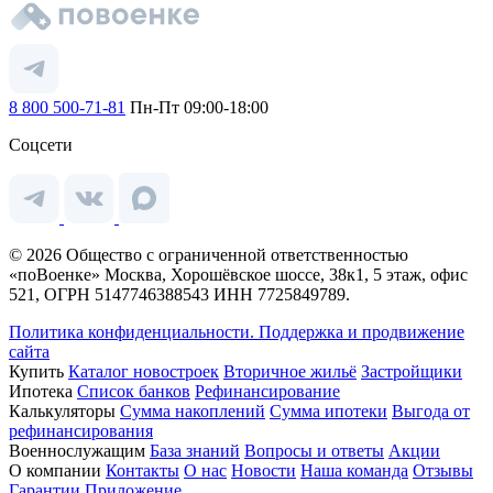
8 800 500-71-81
Пн-Пт 09:00-18:00
Соцсети
© 2026 Общество с ограниченной ответственностью
«поВоенке» Москва, Хорошёвское шоссе, 38к1, 5 этаж, офис
521, ОГРН 5147746388543 ИНН 7725849789.
Политика конфиденциальности.
Поддержка и продвижение
сайта
Купить
Каталог новостроек
Вторичное жильё
Застройщики
Ипотека
Список банков
Рефинансирование
Калькуляторы
Сумма накоплений
Сумма ипотеки
Выгода от
рефинансирования
Военнослужащим
База знаний
Вопросы и ответы
Акции
О компании
Контакты
О нас
Новости
Наша команда
Отзывы
Гарантии
Приложение