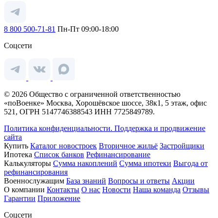
8 800 500-71-81
Пн-Пт 09:00-18:00
Соцсети
© 2026 Общество с ограниченной ответственностью
«поВоенке» Москва, Хорошёвское шоссе, 38к1, 5 этаж, офис
521, ОГРН 5147746388543 ИНН 7725849789.
Политика конфиденциальности.
Поддержка и продвижение
сайта
Купить
Каталог новостроек
Вторичное жильё
Застройщики
Ипотека
Список банков
Рефинансирование
Калькуляторы
Сумма накоплений
Сумма ипотеки
Выгода от
рефинансирования
Военнослужащим
База знаний
Вопросы и ответы
Акции
О компании
Контакты
О нас
Новости
Наша команда
Отзывы
Гарантии
Приложение
Соцсети