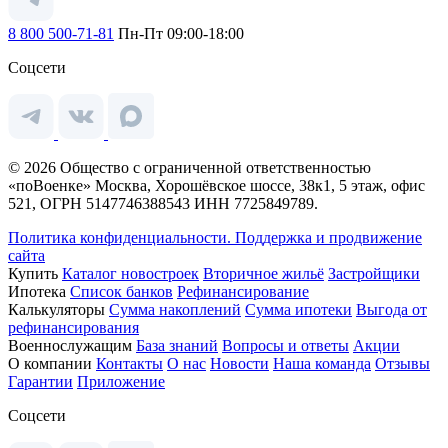
8 800 500-71-81
Пн-Пт 09:00-18:00
Соцсети
© 2026 Общество с ограниченной ответственностью
«поВоенке» Москва, Хорошёвское шоссе, 38к1, 5 этаж, офис
521, ОГРН 5147746388543 ИНН 7725849789.
Политика конфиденциальности.
Поддержка и продвижение
сайта
Купить
Каталог новостроек
Вторичное жильё
Застройщики
Ипотека
Список банков
Рефинансирование
Калькуляторы
Сумма накоплений
Сумма ипотеки
Выгода от
рефинансирования
Военнослужащим
База знаний
Вопросы и ответы
Акции
О компании
Контакты
О нас
Новости
Наша команда
Отзывы
Гарантии
Приложение
Соцсети