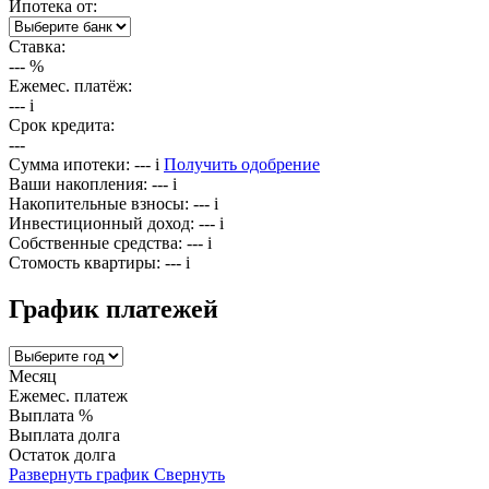
Ипотека от:
Ставка:
---
%
Ежемес. платёж:
---
i
Срок кредита:
---
Сумма ипотеки:
---
i
Получить одобрение
Ваши накопления:
---
i
Накопительные взносы:
---
i
Инвестиционный доход:
---
i
Собственные средства:
---
i
Стомость квартиры:
---
i
График платежей
Месяц
Ежемес. платеж
Выплата %
Выплата долга
Остаток долга
Развернуть график
Свернуть