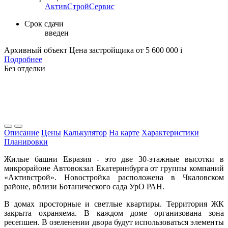
АктивСтройСервис
Срок сдачи
введен
Архивный объект
Цена застройщика
от 5 600 000
i
Подробнее
Без отделки
Описание
Цены
Калькулятор
На карте
Характеристики
Планировки
Жилые башни Евразия - это две 30-этажные высотки в
микрорайоне Автовокзал Екатеринбурга от группы компаний
«Активстрой». Новостройка расположена в Чкаловском
районе, вблизи Ботанического сада УрО РАН.
В домах просторные и светлые квартиры. Территория ЖК
закрыта охраняема. В каждом доме организована зона
ресепшен. В озеленении двора будут использоваться элементы