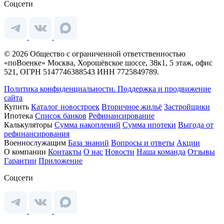
Соцсети
© 2026 Общество с ограниченной ответственностью
«поВоенке» Москва, Хорошёвское шоссе, 38к1, 5 этаж, офис
521, ОГРН 5147746388543 ИНН 7725849789.
Политика конфиденциальности.
Поддержка и продвижение
сайта
Купить
Каталог новостроек
Вторичное жильё
Застройщики
Ипотека
Список банков
Рефинансирование
Калькуляторы
Сумма накоплений
Сумма ипотеки
Выгода от
рефинансирования
Военнослужащим
База знаний
Вопросы и ответы
Акции
О компании
Контакты
О нас
Новости
Наша команда
Отзывы
Гарантии
Приложение
Соцсети