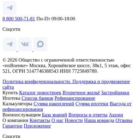
8 800 500-71-81
Пн-Пт 09:00-18:00
Соцсети
© 2026 Общество с ограниченной ответственностью
«поВоенке» Москва, Хорошёвское шоссе, 38к1, 5 этаж, офис
521, ОГРН 5147746388543 ИНН 7725849789.
Политика конфиденциальности.
Поддержка и продвижение
сайта
Купить
Каталог новостроек
Вторичное жильё
Застройщики
Ипотека
Список банков
Рефинансирование
Калькуляторы
Сумма накоплений
Сумма ипотеки
Выгода от
рефинансирования
Военнослужащим
База знаний
Вопросы и ответы
Акции
О компании
Контакты
О нас
Новости
Наша команда
Отзывы
Гарантии
Приложение
Соцсети