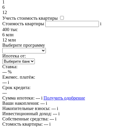
1
6
12
Учесть стоимость квартиры
Стоимость квартиры
i
400 тыс
6 млн
12 млн
Выберите программу
Ипотека от:
Ставка:
---
%
Ежемес. платёж:
---
i
Срок кредита:
---
Сумма ипотеки:
---
i
Получить одобрение
Ваши накопления:
---
i
Накопительные взносы:
---
i
Инвестиционный доход:
---
i
Собственные средства:
---
i
Стомость квартиры:
---
i