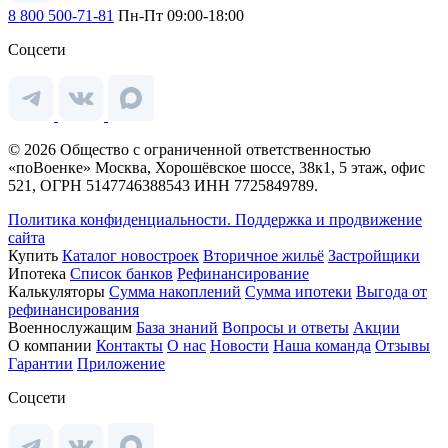
8 800 500-71-81
Пн-Пт 09:00-18:00
Соцсети
© 2026 Общество с ограниченной ответственностью
«поВоенке» Москва, Хорошёвское шоссе, 38к1, 5 этаж, офис
521, ОГРН 5147746388543 ИНН 7725849789.
Политика конфиденциальности.
Поддержка и продвижение
сайта
Купить
Каталог новостроек
Вторичное жильё
Застройщики
Ипотека
Список банков
Рефинансирование
Калькуляторы
Сумма накоплений
Сумма ипотеки
Выгода от
рефинансирования
Военнослужащим
База знаний
Вопросы и ответы
Акции
О компании
Контакты
О нас
Новости
Наша команда
Отзывы
Гарантии
Приложение
Соцсети