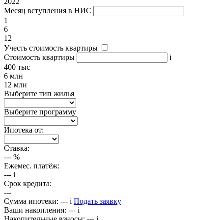
2022
Месяц вступления в НИС
1
6
12
Учесть стоимость квартиры
Стоимость квартиры
i
400 тыс
6 млн
12 млн
Выберите тип жилья
Выберите программу
Ипотека от:
Ставка:
---
%
Ежемес. платёж:
---
i
Срок кредита:
---
Сумма ипотеки:
---
i
Подать заявку
Ваши накопления:
---
i
Накопительные взносы:
---
i