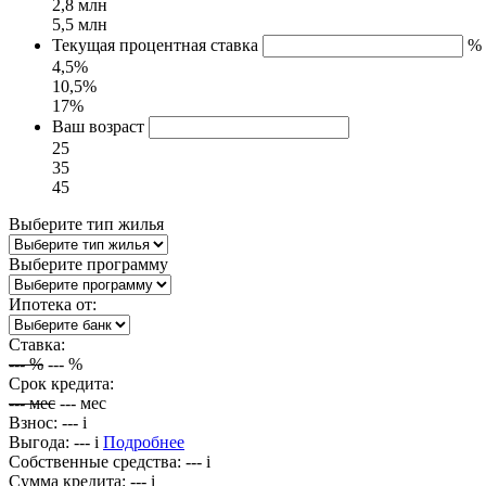
2,8 млн
5,5 млн
Текущая процентная ставка
%
4,5%
10,5%
17%
Ваш возраст
25
35
45
Выберите тип жилья
Выберите программу
Ипотека от:
Ставка:
---
%
---
%
Срок кредита:
---
мес
---
мес
Взнос:
---
i
Выгода:
---
i
Подробнее
Собственные средства:
---
i
Сумма кредита:
---
i