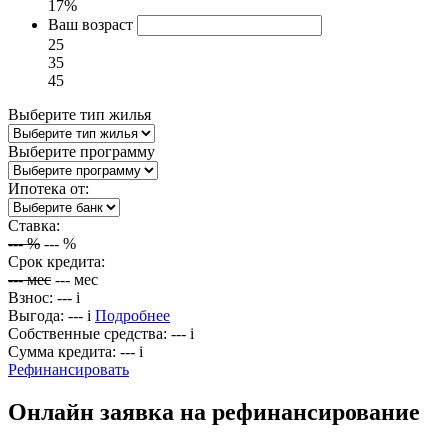
17%
Ваш возраст
25
35
45
Выберите тип жилья
Выберите программу
Ипотека от:
Ставка:
---
%
---
%
Срок кредита:
---
мес
---
мес
Взнос:
---
i
Выгода:
---
i
Подробнее
Собственные средства:
---
i
Сумма кредита:
---
i
Рефинансировать
Онлайн заявка на рефинансирование