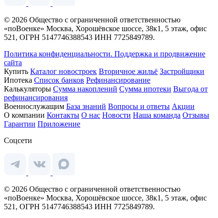
© 2026 Общество с ограниченной ответственностью
«поВоенке» Москва, Хорошёвское шоссе, 38к1, 5 этаж, офис
521, ОГРН 5147746388543 ИНН 7725849789.
Политика конфиденциальности.
Поддержка и продвижение
сайта
Купить
Каталог новостроек
Вторичное жильё
Застройщики
Ипотека
Список банков
Рефинансирование
Калькуляторы
Сумма накоплений
Сумма ипотеки
Выгода от
рефинансирования
Военнослужащим
База знаний
Вопросы и ответы
Акции
О компании
Контакты
О нас
Новости
Наша команда
Отзывы
Гарантии
Приложение
Соцсети
© 2026 Общество с ограниченной ответственностью
«поВоенке» Москва, Хорошёвское шоссе, 38к1, 5 этаж, офис
521, ОГРН 5147746388543 ИНН 7725849789.