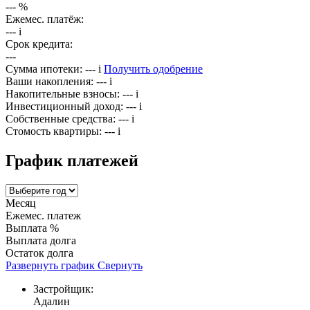
---
%
Ежемес. платёж:
---
i
Срок кредита:
---
Сумма ипотеки:
---
i
Получить одобрение
Ваши накопления:
---
i
Накопительные взносы:
---
i
Инвестиционный доход:
---
i
Собственные средства:
---
i
Стомость квартиры:
---
i
График платежей
Месяц
Ежемес. платеж
Выплата %
Выплата долга
Остаток долга
Развернуть график
Свернуть
Застройщик:
Адалин