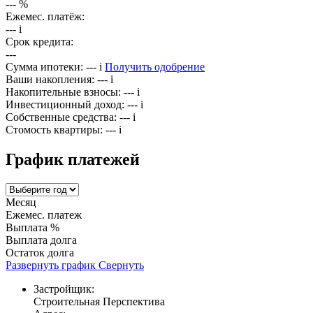
---
%
Ежемес. платёж:
---
i
Срок кредита:
---
Сумма ипотеки:
---
i
Получить одобрение
Ваши накопления:
---
i
Накопительные взносы:
---
i
Инвестиционный доход:
---
i
Собственные средства:
---
i
Стомость квартиры:
---
i
График платежей
Месяц
Ежемес. платеж
Выплата %
Выплата долга
Остаток долга
Развернуть график
Свернуть
Застройщик:
Строительная Перспектива