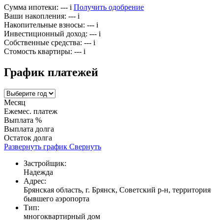
Сумма ипотеки:
---
i
Получить одобрение
Ваши накопления:
---
i
Накопительные взносы:
---
i
Инвестиционный доход:
---
i
Собственные средства:
---
i
Стомость квартиры:
---
i
График платежей
Месяц
Ежемес. платеж
Выплата %
Выплата долга
Остаток долга
Развернуть график
Свернуть
Застройщик:
Надежда
Адрес:
Брянская область, г. Брянск, Советский р-н, территория
бывшего аэропорта
Тип:
многоквартирный дом