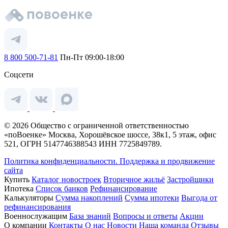
8 800 500-71-81
Пн-Пт 09:00-18:00
Соцсети
© 2026 Общество с ограниченной ответственностью
«поВоенке» Москва, Хорошёвское шоссе, 38к1, 5 этаж, офис
521, ОГРН 5147746388543 ИНН 7725849789.
Политика конфиденциальности.
Поддержка и продвижение
сайта
Купить
Каталог новостроек
Вторичное жильё
Застройщики
Ипотека
Список банков
Рефинансирование
Калькуляторы
Сумма накоплений
Сумма ипотеки
Выгода от
рефинансирования
Военнослужащим
База знаний
Вопросы и ответы
Акции
О компании
Контакты
О нас
Новости
Наша команда
Отзывы