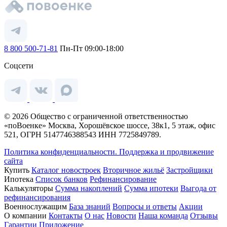
8 800 500-71-81
Пн-Пт 09:00-18:00
Соцсети
© 2026 Общество с ограниченной ответственностью
«поВоенке» Москва, Хорошёвское шоссе, 38к1, 5 этаж, офис
521, ОГРН 5147746388543 ИНН 7725849789.
Политика конфиденциальности.
Поддержка и продвижение
сайта
Купить
Каталог новостроек
Вторичное жильё
Застройщики
Ипотека
Список банков
Рефинансирование
Калькуляторы
Сумма накоплений
Сумма ипотеки
Выгода от
рефинансирования
Военнослужащим
База знаний
Вопросы и ответы
Акции
О компании
Контакты
О нас
Новости
Наша команда
Отзывы
Гарантии
Приложение