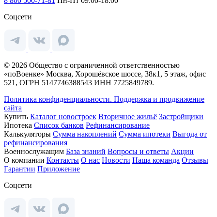
8 800 500-71-81
Пн-Пт 09:00-18:00
Соцсети
© 2026 Общество с ограниченной ответственностью
«поВоенке» Москва, Хорошёвское шоссе, 38к1, 5 этаж, офис
521, ОГРН 5147746388543 ИНН 7725849789.
Политика конфиденциальности.
Поддержка и продвижение
сайта
Купить
Каталог новостроек
Вторичное жильё
Застройщики
Ипотека
Список банков
Рефинансирование
Калькуляторы
Сумма накоплений
Сумма ипотеки
Выгода от
рефинансирования
Военнослужащим
База знаний
Вопросы и ответы
Акции
О компании
Контакты
О нас
Новости
Наша команда
Отзывы
Гарантии
Приложение
Соцсети