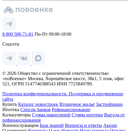
8 800 500-71-81
Пн-Пт 09:00-18:00
Соцсети
© 2026 Общество с ограниченной ответственностью
«поВоенке» Москва, Хорошёвское шоссе, 38к1, 5 этаж, офис
521, ОГРН 5147746388543 ИНН 7725849789.
Политика конфиденциальности.
Поддержка и продвижение
сайта
Купить
Каталог новостроек
Вторичное жильё
Застройщики
Ипотека
Список банков
Рефинансирование
Калькуляторы
Сумма накоплений
Сумма ипотеки
Выгода от
рефинансирования
Военнослужащим
База знаний
Вопросы и ответы
Акции
О компании
Контакты
О нас
Новости
Наша команда
Отзывы