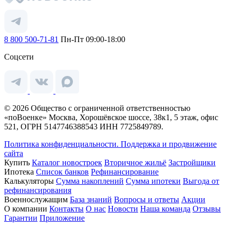
8 800 500-71-81
Пн-Пт 09:00-18:00
Соцсети
© 2026 Общество с ограниченной ответственностью
«поВоенке» Москва, Хорошёвское шоссе, 38к1, 5 этаж, офис
521, ОГРН 5147746388543 ИНН 7725849789.
Политика конфиденциальности.
Поддержка и продвижение
сайта
Купить
Каталог новостроек
Вторичное жильё
Застройщики
Ипотека
Список банков
Рефинансирование
Калькуляторы
Сумма накоплений
Сумма ипотеки
Выгода от
рефинансирования
Военнослужащим
База знаний
Вопросы и ответы
Акции
О компании
Контакты
О нас
Новости
Наша команда
Отзывы
Гарантии
Приложение