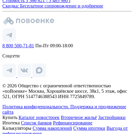
Стоимость
3 366 821 - 5 485 980
i
Скидка: Бесплатное сопровождение и одобрение
8 800 500-71-81
Пн-Пт 09:00-18:00
Соцсети
© 2026 Общество с ограниченной ответственностью
«поВоенке» Москва, Хорошёвское шоссе, 38к1, 5 этаж, офис
521, ОГРН 5147746388543 ИНН 7725849789.
Политика конфиденциальности.
Поддержка и продвижение
сайта
Купить
Каталог новостроек
Вторичное жильё
Застройщики
Ипотека
Список банков
Рефинансирование
Калькуляторы
Сумма накоплений
Сумма ипотеки
Выгода от
рефинансирования