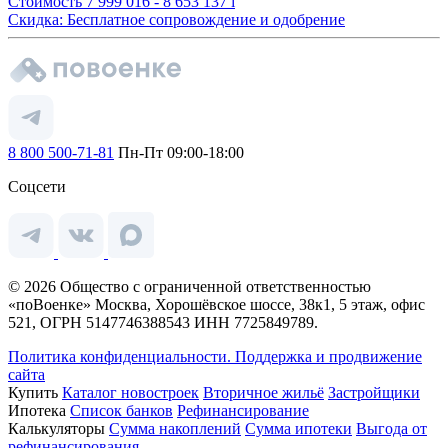
Стоимость
7 999 016 - 8 653 137
i
Скидка: Бесплатное сопровождение и одобрение
8 800 500-71-81
Пн-Пт 09:00-18:00
Соцсети
© 2026 Общество с ограниченной ответственностью
«поВоенке» Москва, Хорошёвское шоссе, 38к1, 5 этаж, офис
521, ОГРН 5147746388543 ИНН 7725849789.
Политика конфиденциальности.
Поддержка и продвижение
сайта
Купить
Каталог новостроек
Вторичное жильё
Застройщики
Ипотека
Список банков
Рефинансирование
Калькуляторы
Сумма накоплений
Сумма ипотеки
Выгода от
рефинансирования