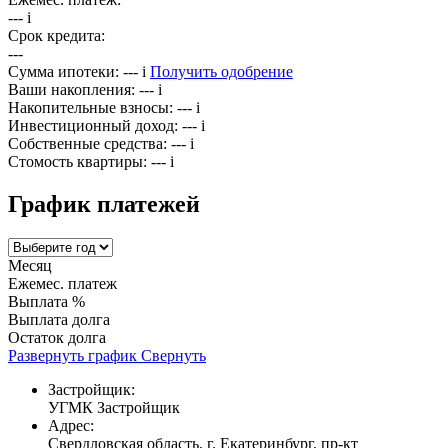
---
i
Срок кредита:
---
Сумма ипотеки:
---
i
Получить одобрение
Ваши накопления:
---
i
Накопительные взносы:
---
i
Инвестиционный доход:
---
i
Собственные средства:
---
i
Стомость квартиры:
---
i
График платежей
Месяц
Ежемес. платеж
Выплата %
Выплата долга
Остаток долга
Развернуть график
Свернуть
Застройщик:
УГМК Застройщик
Адрес:
Свердловская область, г. Екатеринбург, пр-кт