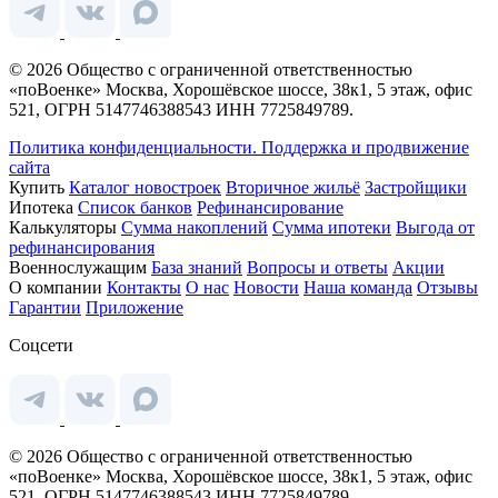
© 2026 Общество с ограниченной ответственностью
«поВоенке» Москва, Хорошёвское шоссе, 38к1, 5 этаж, офис
521, ОГРН 5147746388543 ИНН 7725849789.
Политика конфиденциальности.
Поддержка и продвижение
сайта
Купить
Каталог новостроек
Вторичное жильё
Застройщики
Ипотека
Список банков
Рефинансирование
Калькуляторы
Сумма накоплений
Сумма ипотеки
Выгода от
рефинансирования
Военнослужащим
База знаний
Вопросы и ответы
Акции
О компании
Контакты
О нас
Новости
Наша команда
Отзывы
Гарантии
Приложение
Соцсети
© 2026 Общество с ограниченной ответственностью
«поВоенке» Москва, Хорошёвское шоссе, 38к1, 5 этаж, офис
521, ОГРН 5147746388543 ИНН 7725849789.