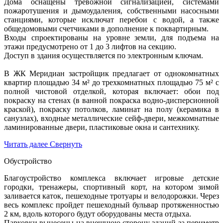
Дома оснащены тревожной сигнализацией, системами
пожаротушения и дымоудаления, собственными насосными
станциями, которые исключат перебои с водой, а также
общедомовыми счетчиками в дополнение к поквартирным.
Входы спроектированы на уровне земли, для подъема на
этажи предусмотрено от 1 до 3 лифтов на секцию.
Доступ в здания осуществляется по электронным ключам.
В ЖК Меридиан застройщик предлагает от однокомнатных
квартир площадью 34 м² до трехкомнатных площадью 75 м² с
полной чистовой отделкой, которая включает: обои под
покраску на стенах (в ванной покраска водно-дисперсионной
краской), покраску потолков, ламинат на полу (керамика в
санузлах), входные металлические сейф-двери, межкомнатные
ламинированные двери, пластиковые окна и сантехнику.
Читать далее
Свернуть
Обустройство
Благоустройство комплекса включает игровые детские
городки, тренажеры, спортивный корт, на котором зимой
заливается каток, пешеходные тротуары и велодорожки. Через
весь комплекс пройдет пешеходный бульвар протяженностью
2 км, вдоль которого будут оборудованы места отдыха.
Парковки вынесены на внешнюю сторону зданий за периметр