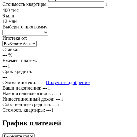
Стоимость квартиры
i
400 тыс
6 млн
12 млн
Выберите программу
Ипотека от:
Ставка:
---
%
Ежемес. платёж:
---
i
Срок кредита:
---
Сумма ипотеки:
---
i
Получить одобрение
Ваши накопления:
---
i
Накопительные взносы:
---
i
Инвестиционный доход:
---
i
Собственные средства:
---
i
Стомость квартиры:
---
i
График платежей