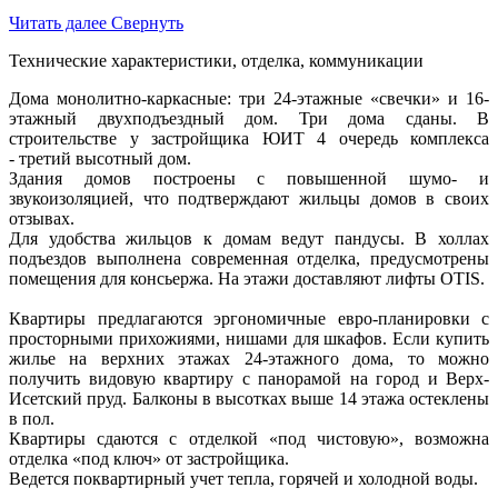
Читать далее
Свернуть
Технические характеристики, отделка, коммуникации
Дома монолитно-каркасные: три 24-этажные «свечки» и 16-
этажный двухподъездный дом. Три дома сданы. В
строительстве у застройщика ЮИТ 4 очередь комплекса
- третий высотный дом.
Здания домов построены с повышенной шумо- и
звукоизоляцией, что подтверждают жильцы домов в своих
отзывах.
Для удобства жильцов к домам ведут пандусы. В холлах
подъездов выполнена современная отделка, предусмотрены
помещения для консьержа. На этажи доставляют лифты OTIS.
Квартиры предлагаются эргономичные евро-планировки с
просторными прихожиями, нишами для шкафов. Если купить
жилье на верхних этажах 24-этажного дома, то можно
получить видовую квартиру с панорамой на город и Верх-
Исетский пруд. Балконы в высотках выше 14 этажа остеклены
в пол.
Квартиры сдаются с отделкой «под чистовую», возможна
отделка «под ключ» от застройщика.
Ведется поквартирный учет тепла, горячей и холодной воды.