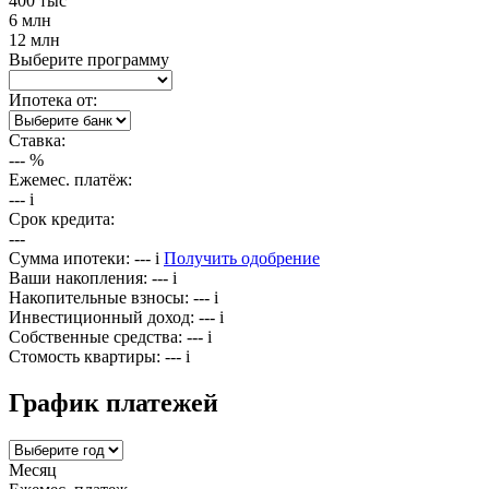
400 тыс
6 млн
12 млн
Выберите программу
Ипотека от:
Ставка:
---
%
Ежемес. платёж:
---
i
Срок кредита:
---
Сумма ипотеки:
---
i
Получить одобрение
Ваши накопления:
---
i
Накопительные взносы:
---
i
Инвестиционный доход:
---
i
Собственные средства:
---
i
Стомость квартиры:
---
i
График платежей
Месяц