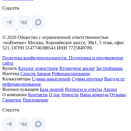
Соцсети
© 2026 Общество с ограниченной ответственностью
«поВоенке» Москва, Хорошёвское шоссе, 38к1, 5 этаж, офис
521, ОГРН 5147746388543 ИНН 7725849789.
Политика конфиденциальности.
Поддержка и продвижение
сайта
Купить
Каталог новостроек
Вторичное жильё
Застройщики
Ипотека
Список банков
Рефинансирование
Калькуляторы
Сумма накоплений
Сумма ипотеки
Выгода от
рефинансирования
Военнослужащим
База знаний
Вопросы и ответы
Акции
О компании
Контакты
О нас
Новости
Наша команда
Отзывы
Гарантии
Приложение
Соцсети