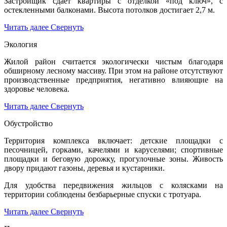
Застройщик сдает квартиры с отделкой «под ключ», с
остекленными балконами. Высота потолков достигает 2,7 м.
Читать далее
Свернуть
Экология
Жилой район считается экологически чистым благодаря
обширному лесному массиву. При этом на районе отсутствуют
производственные предприятия, негативно влияющие на
здоровье человека.
Читать далее
Свернуть
Обустройство
Те
рритория комплекса включает: детские площадки с
песочницей, горками, качелями и каруселями; спортивные
площадки и беговую дорожку, прогулочные зоны. Живость
двору придают газоны, деревья и кустарники.
Для удобства передвижения жильцов с колясками на
территории соблюдены безбарьерные спуски с тротуара.
Читать далее
Свернуть