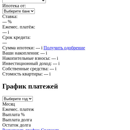
Ипотека от:
Ставка:
---
%
Ежемес. платёж:
---
i
Срок кредита:
---
Сумма ипотеки:
---
i
Получить одобрение
Ваши накопления:
---
i
Накопительные взносы:
---
i
Инвестиционный доход:
---
i
Собственные средства:
---
i
Стомость квартиры:
---
i
График платежей
Месяц
Ежемес. платеж
Выплата %
Выплата долга
Остаток долга