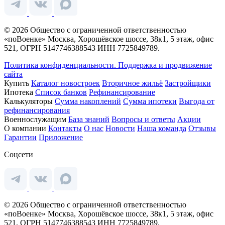
© 2026 Общество с ограниченной ответственностью
«поВоенке» Москва, Хорошёвское шоссе, 38к1, 5 этаж, офис
521, ОГРН 5147746388543 ИНН 7725849789.
Политика конфиденциальности.
Поддержка и продвижение
сайта
Купить
Каталог новостроек
Вторичное жильё
Застройщики
Ипотека
Список банков
Рефинансирование
Калькуляторы
Сумма накоплений
Сумма ипотеки
Выгода от
рефинансирования
Военнослужащим
База знаний
Вопросы и ответы
Акции
О компании
Контакты
О нас
Новости
Наша команда
Отзывы
Гарантии
Приложение
Соцсети
© 2026 Общество с ограниченной ответственностью
«поВоенке» Москва, Хорошёвское шоссе, 38к1, 5 этаж, офис
521, ОГРН 5147746388543 ИНН 7725849789.