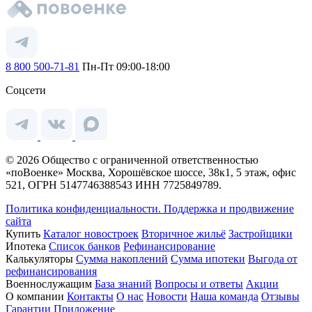
8 800 500-71-81
Пн-Пт 09:00-18:00
Соцсети
© 2026 Общество с ограниченной ответственностью
«поВоенке» Москва, Хорошёвское шоссе, 38к1, 5 этаж, офис
521, ОГРН 5147746388543 ИНН 7725849789.
Политика конфиденциальности.
Поддержка и продвижение
сайта
Купить
Каталог новостроек
Вторичное жильё
Застройщики
Ипотека
Список банков
Рефинансирование
Калькуляторы
Сумма накоплений
Сумма ипотеки
Выгода от
рефинансирования
Военнослужащим
База знаний
Вопросы и ответы
Акции
О компании
Контакты
О нас
Новости
Наша команда
Отзывы
Гарантии
Приложение