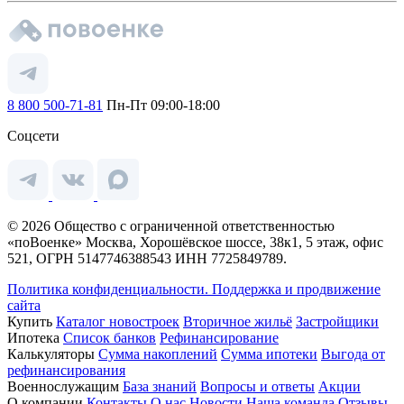
8 800 500-71-81
Пн-Пт 09:00-18:00
Соцсети
© 2026 Общество с ограниченной ответственностью
«поВоенке» Москва, Хорошёвское шоссе, 38к1, 5 этаж, офис
521, ОГРН 5147746388543 ИНН 7725849789.
Политика конфиденциальности.
Поддержка и продвижение
сайта
Купить
Каталог новостроек
Вторичное жильё
Застройщики
Ипотека
Список банков
Рефинансирование
Калькуляторы
Сумма накоплений
Сумма ипотеки
Выгода от
рефинансирования
Военнослужащим
База знаний
Вопросы и ответы
Акции
О компании
Контакты
О нас
Новости
Наша команда
Отзывы