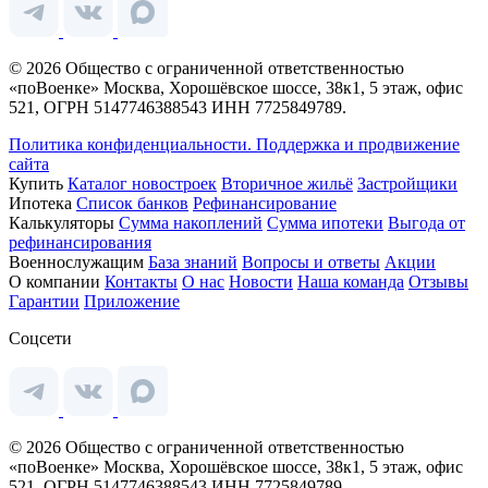
© 2026 Общество с ограниченной ответственностью
«поВоенке» Москва, Хорошёвское шоссе, 38к1, 5 этаж, офис
521, ОГРН 5147746388543 ИНН 7725849789.
Политика конфиденциальности.
Поддержка и продвижение
сайта
Купить
Каталог новостроек
Вторичное жильё
Застройщики
Ипотека
Список банков
Рефинансирование
Калькуляторы
Сумма накоплений
Сумма ипотеки
Выгода от
рефинансирования
Военнослужащим
База знаний
Вопросы и ответы
Акции
О компании
Контакты
О нас
Новости
Наша команда
Отзывы
Гарантии
Приложение
Соцсети
© 2026 Общество с ограниченной ответственностью
«поВоенке» Москва, Хорошёвское шоссе, 38к1, 5 этаж, офис
521, ОГРН 5147746388543 ИНН 7725849789.