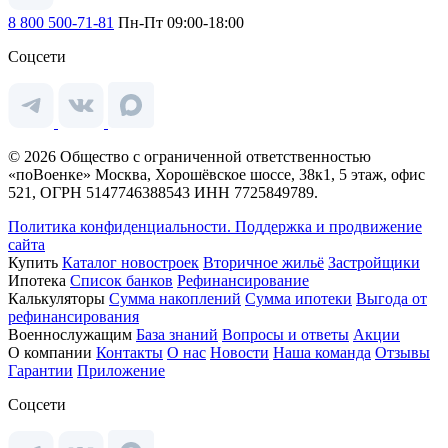
8 800 500-71-81
Пн-Пт 09:00-18:00
Соцсети
© 2026 Общество с ограниченной ответственностью
«поВоенке» Москва, Хорошёвское шоссе, 38к1, 5 этаж, офис
521, ОГРН 5147746388543 ИНН 7725849789.
Политика конфиденциальности.
Поддержка и продвижение
сайта
Купить
Каталог новостроек
Вторичное жильё
Застройщики
Ипотека
Список банков
Рефинансирование
Калькуляторы
Сумма накоплений
Сумма ипотеки
Выгода от
рефинансирования
Военнослужащим
База знаний
Вопросы и ответы
Акции
О компании
Контакты
О нас
Новости
Наша команда
Отзывы
Гарантии
Приложение
Соцсети