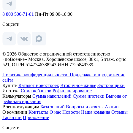
8 800 500-71-81
Пн-Пт 09:00-18:00
Соцсети
© 2026 Общество с ограниченной ответственностью
«поВоенке» Москва, Хорошёвское шоссе, 38к1, 5 этаж, офис
521, ОГРН 5147746388543 ИНН 7725849789.
Политика конфиденциальности.
Поддержка и продвижение
сайта
Купить
Каталог новостроек
Вторичное жильё
Застройщики
Ипотека
Список банков
Рефинансирование
Калькуляторы
Сумма накоплений
Сумма ипотеки
Выгода от
рефинансирования
Военнослужащим
База знаний
Вопросы и ответы
Акции
О компании
Контакты
О нас
Новости
Наша команда
Отзывы
Гарантии
Приложение
Соцсети