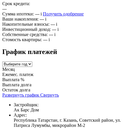
Срок кредита:
---
Сумма ипотеки:
---
i
Получить одобрение
Ваши накопления:
---
i
Накопительные взносы:
---
i
Инвестиционный доход:
---
i
Собственные средства:
---
i
Стомость квартиры:
---
i
График платежей
Месяц
Ежемес. платеж
Выплата %
Выплата долга
Остаток долга
Развернуть график
Свернуть
Застройщик:
Ак Барс Дом
Адрес:
Республика Татарстан, г. Казань, Советский район, ул.
Патриса Лумумбы, микрорайон М-2