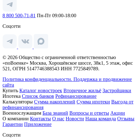
8 800 500-71-81
Пн-Пт 09:00-18:00
Соцсети
© 2026 Общество с ограниченной ответственностью
«поВоенке» Москва, Хорошёвское шоссе, 38к1, 5 этаж, офис
521, ОГРН 5147746388543 ИНН 7725849789.
Политика конфиденциальности.
Поддержка и продвижение
сайта
Купить
Каталог новостроек
Вторичное жильё
Застройщики
Ипотека
Список банков
Рефинансирование
Калькуляторы
Сумма накоплений
Сумма ипотеки
Выгода от
рефинансирования
Военнослужащим
База знаний
Вопросы и ответы
Акции
О компании
Контакты
О нас
Новости
Наша команда
Отзывы
Гарантии
Приложение
Соцсети