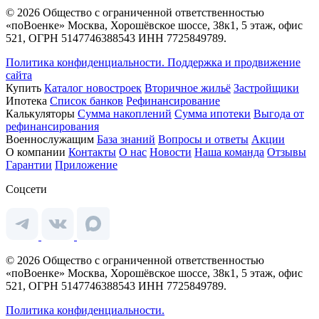
© 2026 Общество с ограниченной ответственностью
«поВоенке» Москва, Хорошёвское шоссе, 38к1, 5 этаж, офис
521, ОГРН 5147746388543 ИНН 7725849789.
Политика конфиденциальности.
Поддержка и продвижение
сайта
Купить
Каталог новостроек
Вторичное жильё
Застройщики
Ипотека
Список банков
Рефинансирование
Калькуляторы
Сумма накоплений
Сумма ипотеки
Выгода от
рефинансирования
Военнослужащим
База знаний
Вопросы и ответы
Акции
О компании
Контакты
О нас
Новости
Наша команда
Отзывы
Гарантии
Приложение
Соцсети
© 2026 Общество с ограниченной ответственностью
«поВоенке» Москва, Хорошёвское шоссе, 38к1, 5 этаж, офис
521, ОГРН 5147746388543 ИНН 7725849789.
Политика конфиденциальности.