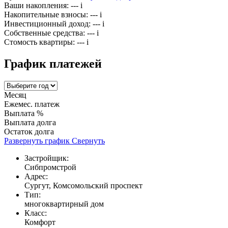
Ваши накопления:
---
i
Накопительные взносы:
---
i
Инвестиционный доход:
---
i
Собственные средства:
---
i
Стомость квартиры:
---
i
График платежей
Месяц
Ежемес. платеж
Выплата %
Выплата долга
Остаток долга
Развернуть график
Свернуть
Застройщик:
Сибпромстрой
Адрес:
Сургут, Комсомольский проспект
Тип:
многоквартирный дом
Класс:
Комфорт