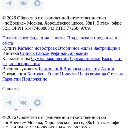
© 2026 Общество с ограниченной ответственностью
«поВоенке» Москва, Хорошёвское шоссе, 38к1, 5 этаж, офис
521, ОГРН 5147746388543 ИНН 7725849789.
Политика конфиденциальности.
Поддержка и продвижение
сайта
Купить
Каталог новостроек
Вторичное жильё
Застройщики
Ипотека
Список банков
Рефинансирование
Калькуляторы
Сумма накоплений
Сумма ипотеки
Выгода от
рефинансирования
Военнослужащим
База знаний
Вопросы и ответы
Акции
О компании
Контакты
О нас
Новости
Наша команда
Отзывы
Гарантии
Приложение
Соцсети
© 2026 Общество с ограниченной ответственностью
«поВоенке» Москва, Хорошёвское шоссе, 38к1, 5 этаж, офис
521, ОГРН 5147746388543 ИНН 7725849789.