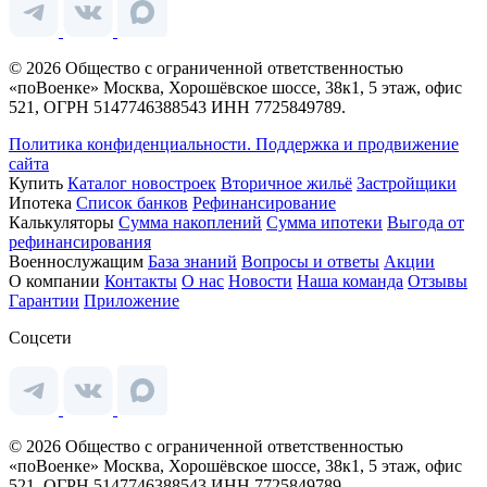
© 2026 Общество с ограниченной ответственностью
«поВоенке» Москва, Хорошёвское шоссе, 38к1, 5 этаж, офис
521, ОГРН 5147746388543 ИНН 7725849789.
Политика конфиденциальности.
Поддержка и продвижение
сайта
Купить
Каталог новостроек
Вторичное жильё
Застройщики
Ипотека
Список банков
Рефинансирование
Калькуляторы
Сумма накоплений
Сумма ипотеки
Выгода от
рефинансирования
Военнослужащим
База знаний
Вопросы и ответы
Акции
О компании
Контакты
О нас
Новости
Наша команда
Отзывы
Гарантии
Приложение
Соцсети
© 2026 Общество с ограниченной ответственностью
«поВоенке» Москва, Хорошёвское шоссе, 38к1, 5 этаж, офис
521, ОГРН 5147746388543 ИНН 7725849789.