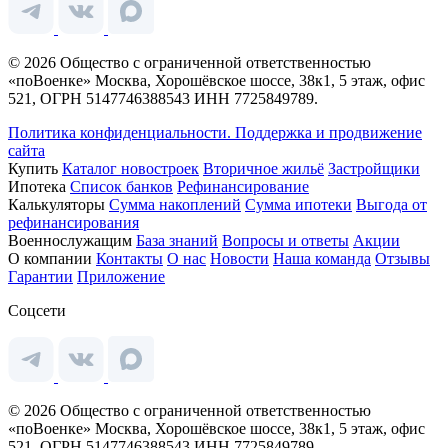
© 2026 Общество с ограниченной ответственностью
«поВоенке» Москва, Хорошёвское шоссе, 38к1, 5 этаж, офис
521, ОГРН 5147746388543 ИНН 7725849789.
Политика конфиденциальности.
Поддержка и продвижение
сайта
Купить
Каталог новостроек
Вторичное жильё
Застройщики
Ипотека
Список банков
Рефинансирование
Калькуляторы
Сумма накоплений
Сумма ипотеки
Выгода от
рефинансирования
Военнослужащим
База знаний
Вопросы и ответы
Акции
О компании
Контакты
О нас
Новости
Наша команда
Отзывы
Гарантии
Приложение
Соцсети
© 2026 Общество с ограниченной ответственностью
«поВоенке» Москва, Хорошёвское шоссе, 38к1, 5 этаж, офис
521, ОГРН 5147746388543 ИНН 7725849789.