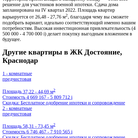
решение для участников военной ипотеки. Сдача дома
запланирована на IV квартал 2022. Площадь квартир
2
варьируется от 26,48 - 27,76 м
, благодаря чему вы сможете
подобрать вариант, идеально соответствующий именно вашим
потребностям. Высокая инвестиционная привлекательность (4
500 000 - 4 700 000
i
) делает покупку выгодным вложением в
будущее.
Другие квартиры в ЖК Достояние,
Краснодар
1 - комнатные
предчистовая
2
Площадь
37,22 - 44,69 м
Стоимость
4 669 167 - 5 809 712
i
Скидка: Бесплатное одобрение ипотеки и сопровождение
2 - комнатные
предчистовая
2
Площадь
58,31 - 73,45 м
Стоимость
6 746 467 - 7 910 565
i
Скидка: Бесплатное одобрение ипотеки и сопровождение