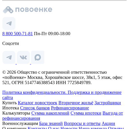
8 800 500-71-81
Пн-Пт 09:00-18:00
Соцсети
© 2026 Общество с ограниченной ответственностью
«поВоенке» Москва, Хорошёвское шоссе, 38к1, 5 этаж, офис
521, ОГРН 5147746388543 ИНН 7725849789.
Политика конфиденциальности.
Поддержка и продвижение
сайта
Купить
Каталог новостроек
Вторичное жильё
Застройщики
Ипотека
Список банков
Рефинансирование
Калькуляторы
Сумма накоплений
Сумма ипотеки
Выгода от
рефинансирования
Военнослужащим
База знаний
Вопросы и ответы
Акции
О компании
Контакты
О нас
Новости
Наша команда
Отзывы