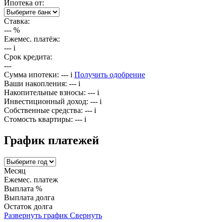
Ипотека от:
Ставка:
---
%
Ежемес. платёж:
---
i
Срок кредита:
---
Сумма ипотеки:
---
i
Получить одобрение
Ваши накопления:
---
i
Накопительные взносы:
---
i
Инвестиционный доход:
---
i
Собственные средства:
---
i
Стомость квартиры:
---
i
График платежей
Месяц
Ежемес. платеж
Выплата %
Выплата долга
Остаток долга
Развернуть график
Свернуть