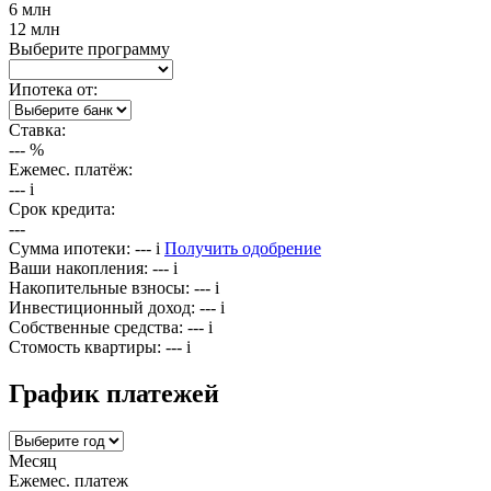
6 млн
12 млн
Выберите программу
Ипотека от:
Ставка:
---
%
Ежемес. платёж:
---
i
Срок кредита:
---
Сумма ипотеки:
---
i
Получить одобрение
Ваши накопления:
---
i
Накопительные взносы:
---
i
Инвестиционный доход:
---
i
Собственные средства:
---
i
Стомость квартиры:
---
i
График платежей
Месяц
Ежемес. платеж