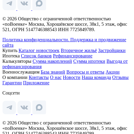
© 2026 Общество с ограниченной ответственностью
«поВоенке» Москва, Хорошёвское шоссе, 38к1, 5 этаж, офис
521, ОГРН 5147746388543 ИНН 7725849789.
Политика конфиденциальности.
Поддержка и продвижение
сайта
Купить
Каталог новостроек
Вторичное жильё
Застройщики
Ипотека
Список банков
Рефинансирование
Калькуляторы
Сумма накоплений
Сумма ипотеки
Выгода от
рефинансирования
Военнослужащим
База знаний
Вопросы и ответы
Акции
О компании
Контакты
О нас
Новости
Наша команда
Отзывы
Гарантии
Приложение
Соцсети
© 2026 Общество с ограниченной ответственностью
«поВоенке» Москва, Хорошёвское шоссе, 38к1, 5 этаж, офис
521, ОГРН 5147746388543 ИНН 7725849789.