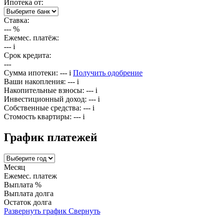
Ипотека от:
Ставка:
---
%
Ежемес. платёж:
---
i
Срок кредита:
---
Сумма ипотеки:
---
i
Получить одобрение
Ваши накопления:
---
i
Накопительные взносы:
---
i
Инвестиционный доход:
---
i
Собственные средства:
---
i
Стомость квартиры:
---
i
График платежей
Месяц
Ежемес. платеж
Выплата %
Выплата долга
Остаток долга
Развернуть график
Свернуть