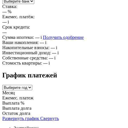
Ставка:
---
%
Ежемес. платёж:
---
i
Срок кредита:
---
Сумма ипотеки:
---
i
Получить одобрение
Ваши накопления:
---
i
Накопительные взносы:
---
i
Инвестиционный доход:
---
i
Собственные средства:
---
i
Стомость квартиры:
---
i
График платежей
Месяц
Ежемес. платеж
Выплата %
Выплата долга
Остаток долга
Развернуть график
Свернуть