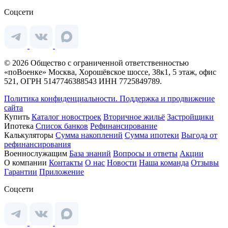
Соцсети
© 2026 Общество с ограниченной ответственностью
«поВоенке» Москва, Хорошёвское шоссе, 38к1, 5 этаж, офис
521, ОГРН 5147746388543 ИНН 7725849789.
Политика конфиденциальности.
Поддержка и продвижение
сайта
Купить
Каталог новостроек
Вторичное жильё
Застройщики
Ипотека
Список банков
Рефинансирование
Калькуляторы
Сумма накоплений
Сумма ипотеки
Выгода от
рефинансирования
Военнослужащим
База знаний
Вопросы и ответы
Акции
О компании
Контакты
О нас
Новости
Наша команда
Отзывы
Гарантии
Приложение
Соцсети