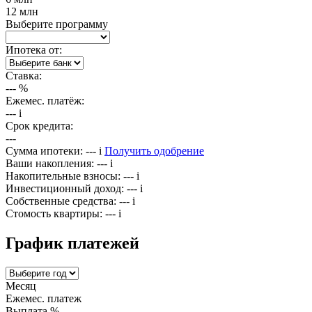
12 млн
Выберите программу
Ипотека от:
Ставка:
---
%
Ежемес. платёж:
---
i
Срок кредита:
---
Сумма ипотеки:
---
i
Получить одобрение
Ваши накопления:
---
i
Накопительные взносы:
---
i
Инвестиционный доход:
---
i
Собственные средства:
---
i
Стомость квартиры:
---
i
График платежей
Месяц
Ежемес. платеж
Выплата %