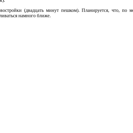
к).
востройки (двадцать минут пешком). Планируется, что, по ме
ливаться намного ближе.