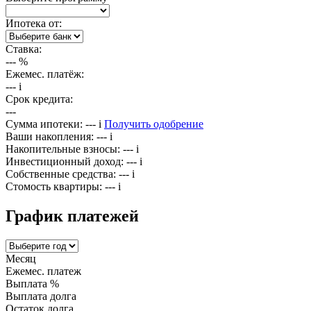
Ипотека от:
Ставка:
---
%
Ежемес. платёж:
---
i
Срок кредита:
---
Сумма ипотеки:
---
i
Получить одобрение
Ваши накопления:
---
i
Накопительные взносы:
---
i
Инвестиционный доход:
---
i
Собственные средства:
---
i
Стомость квартиры:
---
i
График платежей
Месяц
Ежемес. платеж
Выплата %
Выплата долга
Остаток долга