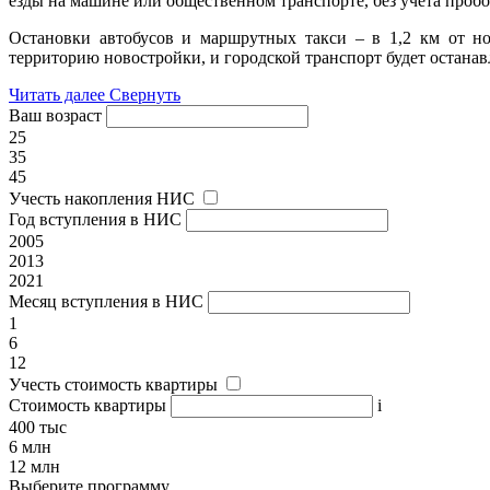
езды на машине или общественном транспорте, без учета пробо
Остановки автобусов и маршрутных такси – в 1,2 км от но
территорию новостройки, и городской транспорт будет останав
Читать далее
Свернуть
Ваш возраст
25
35
45
Учесть накопления НИС
Год вступления в НИС
2005
2013
2021
Месяц вступления в НИС
1
6
12
Учесть стоимость квартиры
Стоимость квартиры
i
400 тыс
6 млн
12 млн
Выберите программу