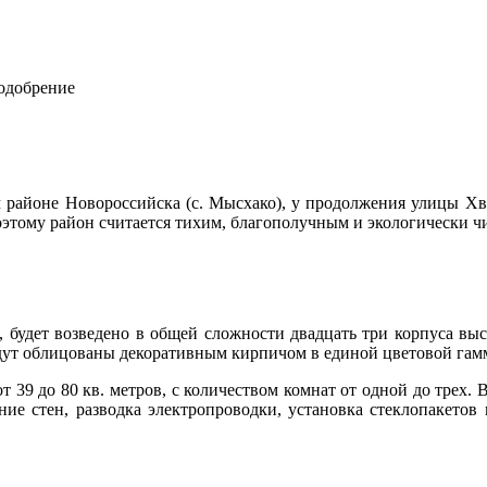
 одобрение
айоне Новороссийска (с. Мысхако), у продолжения улицы Хворо
оэтому район считается тихим, благополучным и экологически ч
будет возведено в общей сложности двадцать три корпуса высо
ут облицованы декоративным кирпичом в единой цветовой гамм
 39 до 80 кв. метров, с количеством комнат от одной до трех.
ание стен, разводка электропроводки, установка стеклопакетов