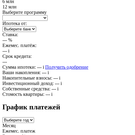
6 млн
12 млн
Выберите программу
Ипотека от:
Ставка:
---
%
Ежемес. платёж:
---
i
Срок кредита:
---
Сумма ипотеки:
---
i
Получить одобрение
Ваши накопления:
---
i
Накопительные взносы:
---
i
Инвестиционный доход:
---
i
Собственные средства:
---
i
Стомость квартиры:
---
i
График платежей
Месяц
Ежемес. платеж