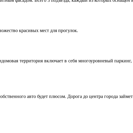
зитным фасадом. Всего 3 подъезда, каждый из которых оснаще
множество красивых мест для прогулок.
омовая территория включает в себя многоуровневый паркинг, з
бственного авто будет плюсом. Дорога до центра города займет 