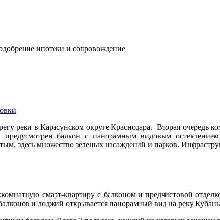
 одобрение ипотеки и сопровождение
овки
регу реки в Карасунском округе Краснодара. Вторая очередь ко
а предусмотрен балкон с панорамным видовым остеклением,
стым, здесь множество зеленых насаждений и парков. Инфрастру
хкомнатную смарт-квартиру с балконом и предчистовой отдел
алконов и лоджий открывается панорамный вид на реку Кубань