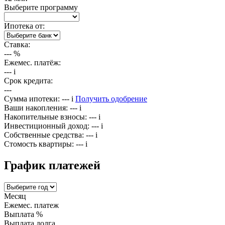
Выберите программу
Ипотека от:
Ставка:
---
%
Ежемес. платёж:
---
i
Срок кредита:
---
Сумма ипотеки:
---
i
Получить одобрение
Ваши накопления:
---
i
Накопительные взносы:
---
i
Инвестиционный доход:
---
i
Собственные средства:
---
i
Стомость квартиры:
---
i
График платежей
Месяц
Ежемес. платеж
Выплата %
Выплата долга