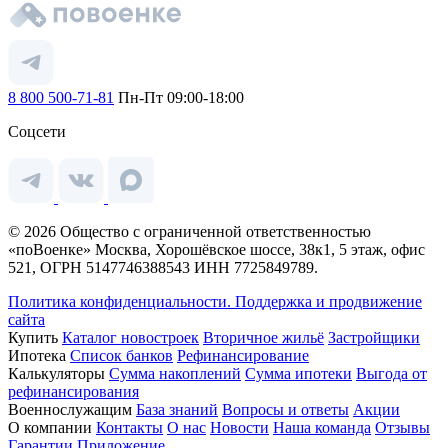
8 800 500-71-81
Пн-Пт 09:00-18:00
Соцсети
© 2026 Общество с ограниченной ответственностью
«поВоенке» Москва, Хорошёвское шоссе, 38к1, 5 этаж, офис
521, ОГРН 5147746388543 ИНН 7725849789.
Политика конфиденциальности.
Поддержка и продвижение
сайта
Купить
Каталог новостроек
Вторичное жильё
Застройщики
Ипотека
Список банков
Рефинансирование
Калькуляторы
Сумма накоплений
Сумма ипотеки
Выгода от
рефинансирования
Военнослужащим
База знаний
Вопросы и ответы
Акции
О компании
Контакты
О нас
Новости
Наша команда
Отзывы
Гарантии
Приложение