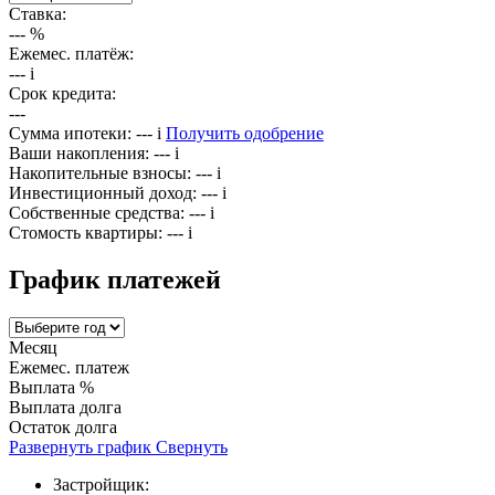
Ставка:
---
%
Ежемес. платёж:
---
i
Срок кредита:
---
Сумма ипотеки:
---
i
Получить одобрение
Ваши накопления:
---
i
Накопительные взносы:
---
i
Инвестиционный доход:
---
i
Собственные средства:
---
i
Стомость квартиры:
---
i
График платежей
Месяц
Ежемес. платеж
Выплата %
Выплата долга
Остаток долга
Развернуть график
Свернуть
Застройщик: