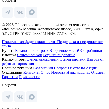
Соцсети
© 2026 Общество с ограниченной ответственностью
«поВоенке» Москва, Хорошёвское шоссе, 38к1, 5 этаж, офис
521, ОГРН 5147746388543 ИНН 7725849789.
Политика конфиденциальности.
Поддержка и продвижение
сайта
Купить
Каталог новостроек
Вторичное жильё
Застройщики
Ипотека
Список банков
Рефинансирование
Калькуляторы
Сумма накоплений
Сумма ипотеки
Выгода от
рефинансирования
Военнослужащим
База знаний
Вопросы и ответы
Акции
О компании
Контакты
О нас
Новости
Наша команда
Отзывы
Гарантии
Приложение
Соцсети